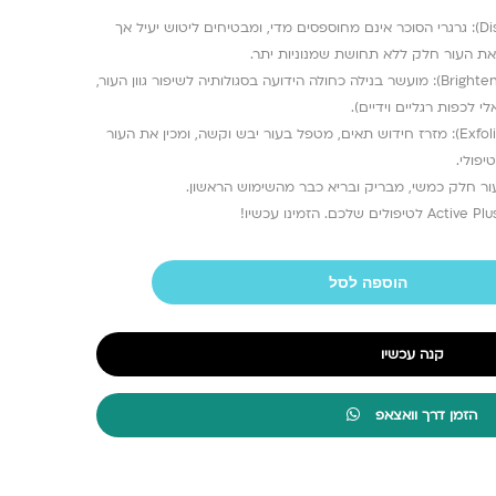
פילינג מתמוסס (Dissolving Exfoliate): גרגרי הסוכר אינם מחוספסים מדי, ומבטיחים ליטוש יעיל אך
את העור חלק ללא תחושת שמנוניות יתר.
הבהרה וטשטוש (Brightening & Softening): מועשר בנילה כחולה הידועה בסגולותיה לשיפור גוון העור,
 לכפות רגליים וידיים).
הסרת תאים ישנים (Exfoliates Old Cells): מזרז חידוש תאים, מטפל בעור יבש וקשה, ומכין את העור
פולי.
ור חלק כמשי, מבריק ובריא כבר מהשימוש הראשון.
הוספה לסל
קנה עכשיו
הזמן דרך וואצאפ