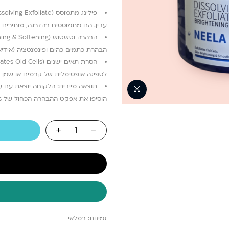
עדין. הם מתמוססים בהדרגה, מותירים 
הבהרת כתמים כהים ופיגמנטציה (אידיאלי
לספיגה אופטימלית של קרמים או שמן טי
תוצאה מיידית: הלקוחה יוצאת עם ע
הוסיפו את אפקט ההבהרה הכחול של Active Plus לטיפולים שלכם. הזמינו עכשיו!
זמינות:
במלאי