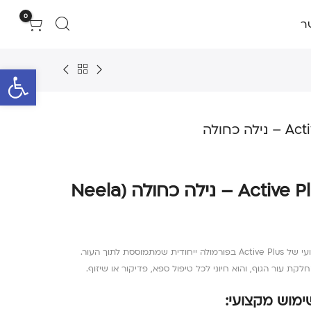
0
ר
פתח סרגל 
פילינג סוכר לגוף Active Plus – נילה כחולה (Neela
שדרגו את הטיפולים עם הפילינג המקצועי של Active Plus בפורמולה ייחודית שמתמוססת לתוך העור.
קת עור הגוף, והוא חיוני לכל טיפול ספא, פדיקור או שיזוף.
ימוש מקצועי: