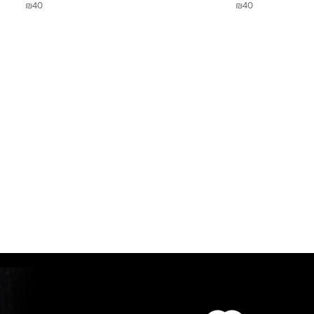
₪
40
₪
40