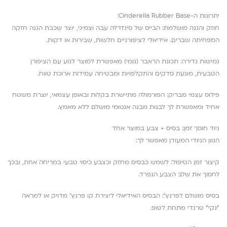
יתרונות ה-Cinderella Rubber Base:
חוזק והגנה מושלמת: הבייס של סינדרלה עבה וצמיגי, יוצר שכבת הגנה חזקה
המפחיתה שברים. אידיאלי לציפורניים חלשות, שבירות או דקות.
גמישות נדירה: תכונת הראבר (גומי) מאפשרת למוצר לנוע עם הציפורן
הטבעית, מונעת סדקים והתקלפויות ומבטיחה עמידות ארוכת טווח.
פילוס עצמי מבריק: הפורמולה מתיישרת בקלות ובאופן עצמאי, יוצרת משטח
אחיד ומאפשרת לך לבנות מבנה אנטומי מושלם ללא מאמץ.
ניוד חוסך זמן: בסיס + צבע במוצר אחד
הגוון הניודי המעודן מאפשר לך:
קיצור זמן הטיפול: לשמש כבסיס מחזק וכצבע כיסוי טבעי במריחה אחת, ובכך
לחסוך את שלב הצבע הנפרד.
בסיס מושלם לפרנץ’: הבסיס האידיאלי ליצירת קו פרנץ’ מדויק או למראה
“נקי” טרנדי מתחת לטופ.