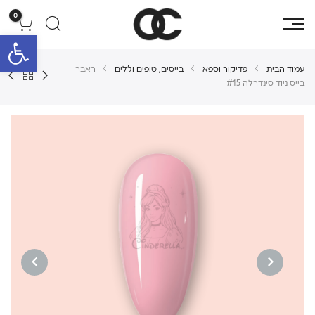
0
פתח סרגל 
עמוד הבית
פדיקור וספא
בייסים, טופים וג'לים
ראבר
בייס ניוד סינדרלה #15
NEXT
PREVIOUS