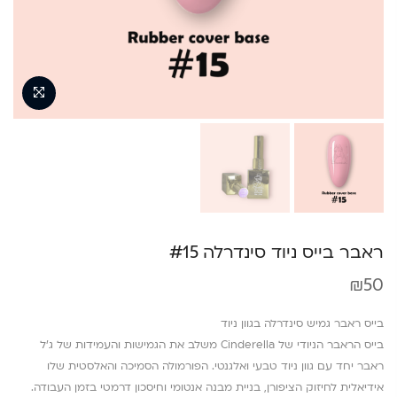
ראבר בייס ניוד סינדרלה #15
₪
50
בייס ראבר גמיש סינדרלה בגוון ניוד
בייס הראבר הניודי של Cinderella משלב את הגמישות והעמידות של ג’ל
ראבר יחד עם גוון ניוד טבעי ואלגנטי. הפורמולה הסמיכה והאלסטית שלו
אידיאלית לחיזוק הציפורן, בניית מבנה אנטומי וחיסכון דרמטי בזמן העבודה.