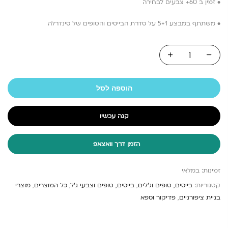
• זמין ב 60+ צבעים לבחירה
• משתתף במבצע 5+1 על סדרת הבייסים והטופים של סינדרלה
הוספה לסל
קנה עכשיו
הזמן דרך וואצאפ
זמינות:
במלאי
קטגוריות:
בייסים, טופים וג'לים
,
בייסים, טופים וצבעי ג'ל
,
כל המוצרים
,
מוצרי
בניית ציפורניים
,
פדיקור וספא