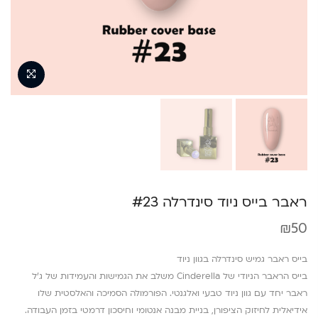
ראבר בייס ניוד סינדרלה #23
₪
50
בייס ראבר גמיש סינדרלה בגוון ניוד
בייס הראבר הניודי של Cinderella משלב את הגמישות והעמידות של ג’ל
ראבר יחד עם גוון ניוד טבעי ואלגנטי. הפורמולה הסמיכה והאלסטית שלו
אידיאלית לחיזוק הציפורן, בניית מבנה אנטומי וחיסכון דרמטי בזמן העבודה.