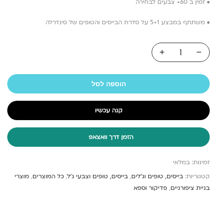
• זמין ב 60+ צבעים לבחירה
• משתתף במבצע 5+1 על סדרת הבייסים והטופים של סינדרלה
הוספה לסל
קנה עכשיו
הזמן דרך וואצאפ
זמינות:
במלאי
קטגוריות:
בייסים, טופים וג'לים
,
בייסים, טופים וצבעי ג'ל
,
כל המוצרים
,
מוצרי
בניית ציפורניים
,
פדיקור וספא