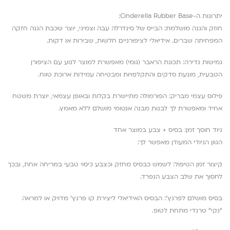
יתרונות ה-Cinderella Rubber Base:
חוזק והגנה מושלמת: הבייס של סינדרלה עבה וצמיגי, יוצר שכבת הגנה חזקה
המפחיתה שברים. אידיאלי לציפורניים חלשות, שבירות או דקות.
גמישות נדירה: תכונת הראבר (גומי) מאפשרת למוצר לנוע עם הציפורן
הטבעית, מונעת סדקים והתקלפויות ומבטיחה עמידות ארוכת טווח.
פילוס עצמי מבריק: הפורמולה מתיישרת בקלות ובאופן עצמאי, יוצרת משטח
אחיד ומאפשרת לך לבנות מבנה אנטומי מושלם ללא מאמץ.
ניוד חוסך זמן: בסיס + צבע במוצר אחד
הגוון הניודי המעודן מאפשר לך:
קיצור זמן הטיפול: לשמש כבסיס מחזק וכצבע כיסוי טבעי במריחה אחת, ובכך
לחסוך את שלב הצבע הנפרד.
בסיס מושלם לפרנץ’: הבסיס האידיאלי ליצירת קו פרנץ’ מדויק או למראה
“נקי” טרנדי מתחת לטופ.