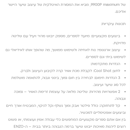
של 9900P maximum, מביא את המסורת האיטלקית של עיצוב שיער היישר
אליכם.
תכונות עיקריות:
ביצועים מקצועיים: מיועד לספרים, מספק ייבוש מהיר ויעיל עם שליטה
מדויקת.
עיצוב ארגונומי: נוח לאחיזה ולשימוש ממושך, מה שהופך אותו לאידיאלי גם
לשימוש ביתי וגם לספרים.
הגדרות מתקדמות:
לחצן Cool Shot: לקבלת מכת אוויר קרה לקיבוע העיצוב ולברק.
3 הגדרות חימום: לבחירה בין חום נמוך, בינוני וגבוה, להתאמה מושלמת
לכל סוג שיער ועיצוב.
2 אפשרויות מהירות: שליטה מלאה על עוצמת זרימת האוויר – נמוכה
וגבוהה.
קל לתחזוקה: כולל פילטר אבק ומוך נשלף וקל לניקוי, המבטיח אורך חיים
וביצועים אופטימליים למכשיר.
בין אם אתם ספרים מקצועיים המחפשים כלי עבודה אמין ועוצמתי, או פשוט
רוצים ליהנות מאיכות ייבוש שיער ברמה הגבוהה ביותר בבית – ה-ENZO