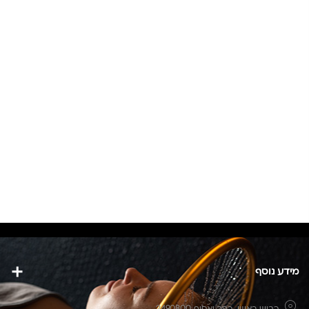
מידע נוסף
כביש ראשי,
כפר יאסיף 2490800