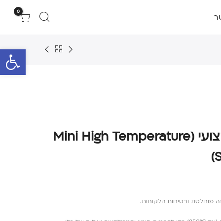
0
ר
פתח סרגל 
תנור עיקור יבש מקצועי (Mini High Temperature
S
נה מוחלטת ובטיחות הלקוחות.