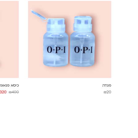
מנדה
כיסא פנאומ
320
₪
400
₪
20