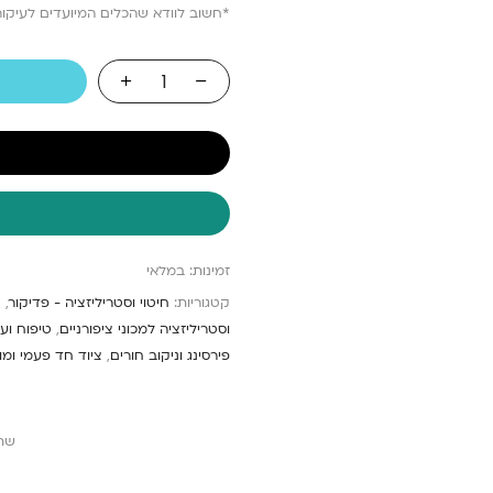
*חשוב לוודא שהכלים המיועדים לעיקור
זמינות:
במלאי
קטגוריות:
חיטוי וסטריליזציה - פדיקור
,
ח
וסטריליזציה למכוני ציפורניים
,
טיפוח וע
פירסינג וניקוב חורים
,
ציוד חד פעמי ומוצ
שת