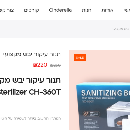
שי
אודות
חנות
Cinderella
קורסים
צור קש
 יבש מקצועי
תנור עיקור יבש מקצועי
SALE
₪
220
₪
250
terilizer CH-360T)
הפתרון החשוב ביותר לשמירה על היגיי