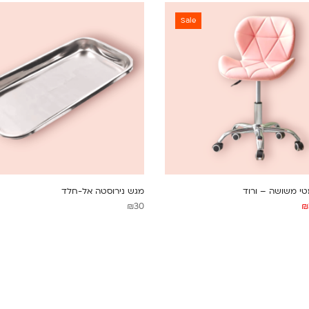
Sale
טי משושה – ורוד
מגש נירוסטה אל-חלד
₪
30
₪