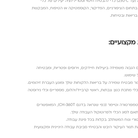
תנור עיקור יבש זה משתמש בחום גבוה (עד 250°C) כדי להבטיח חיטוי וסטריליזציה יעילים של כלי
בתחום הציפורניים, הפדיקור, הקוסמטיקה או הטיפוח, המבקשת
ריאות ובטיחות.
 מקצועיים:
 הגבוה משמידה ביעילות חיידקים, וירוסים ופטריות, ומבטיחה
 שימוש.
ר מבטיח שמירה על בריאות הלקוחות שלך ומונע העברת זיהומים.
לי מתכת כגון: צבתות, ראשי קרבייד/יהלום, מספריים וכלי נירוסטה
בקרה מדויקת: כולל כפתורי בקרת טמפרטורה וטיימר (כפי שנראה בדגם CH-360T), המאפשרים
ם לסוג הכלי ולפרוטוקול העבודה שלך.
טורי ונוח המשתלב בקלות בכל פינת עבודה.
תנור העיקור היבש והבטיחי סביבת עבודה היגיינית ומקצועית