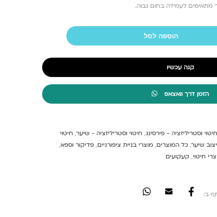
 מתאימים לעמידה בחום גבוה.
הוספה לסל
קנה עכשיו
הזמן דרך וואצאפ
יטוי וסטריליזציה - פירסינג
,
חיטוי וסטריליזציה - שיער
,
חיטוי
יצוב שיער
,
כל המוצרים
,
מוצרי בניית ציפורניים
,
פדיקור וספא
,
רי חיטוי
,
קעקועים
ף ב: