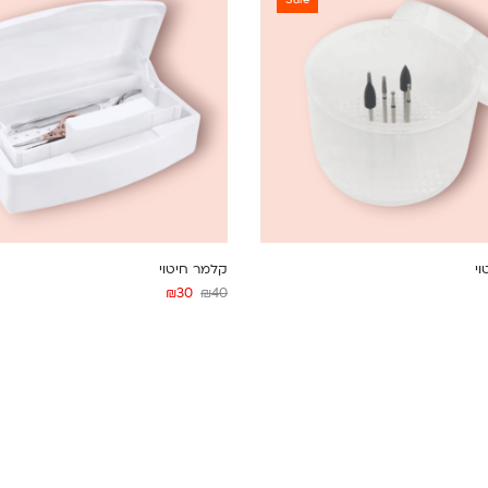
Sale
י
קלמר חיטוי
₪
30
₪
40