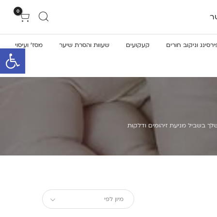
0
ר
ירסינג וניקוב חורים
קעקועים
שעוות והסרת שיער
מסז’ ועיסוי
פתח סרגל 
שלך בשביל מניעת זיהומים ודלקות
מיון לפי