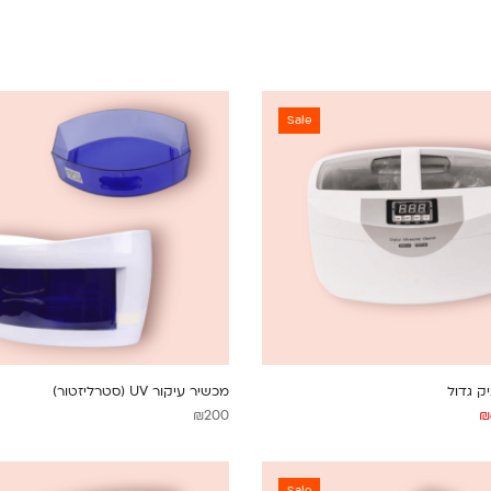
Sale
ק גדול
מכשיר עיקור UV (סטרליזטור)
₪
200
₪