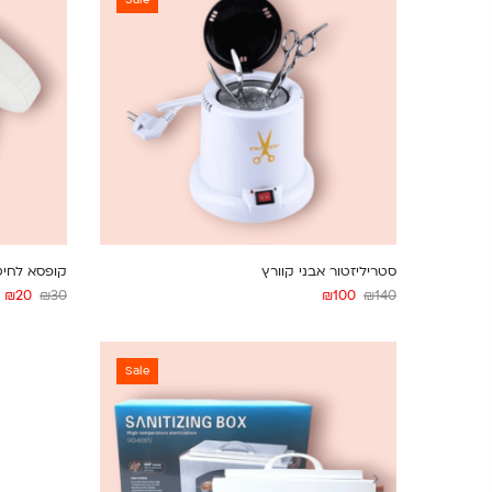
Sale
סטריליזטור אבני קוורץ
קופסא לחיטו
₪
20
₪
30
₪
100
₪
140
Sale