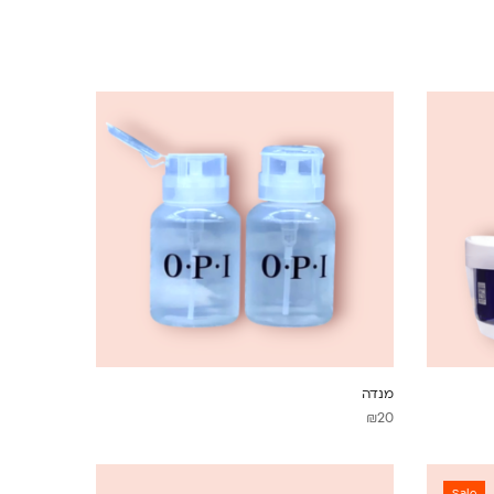
מנדה
₪
20