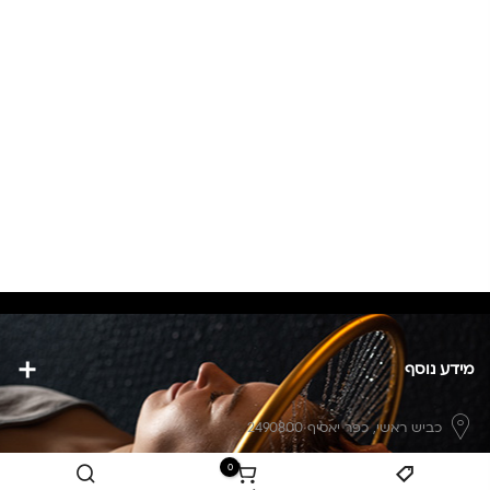
מידע נוסף
כביש ראשי,
כפר יאסיף 2490800
0
מעליא 2514000