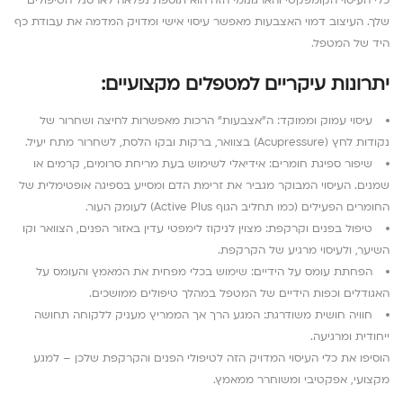
כלי העיסוי הקומפקטי והארגונומי הזה הוא תוספת נפלאה לארסנל הטיפולים
שלך. העיצוב דמוי האצבעות מאפשר עיסוי אישי ומדויק המדמה את עבודת כף
היד של המטפל.
יתרונות עיקריים למטפלים מקצועיים:
עיסוי עמוק וממוקד: ה”אצבעות” הרכות מאפשרות לחיצה ושחרור של
נקודות לחץ (Acupressure) בצוואר, ברקות ובקו הלסת, לשחרור מתח יעיל.
שיפור ספיגת חומרים: אידיאלי לשימוש בעת מריחת סרומים, קרמים או
שמנים. העיסוי המבוקר מגביר את זרימת הדם ומסייע בספיגה אופטימלית של
החומרים הפעילים (כמו תחליב הגוף Active Plus) לעומק העור.
טיפול בפנים וקרקפת: מצוין לניקוז לימפטי עדין באזור הפנים, הצוואר וקו
השיער, ולעיסוי מרגיע של הקרקפת.
הפחתת עומס על הידיים: שימוש בכלי מפחית את המאמץ והעומס על
האגודלים וכפות הידיים של המטפל במהלך טיפולים ממושכים.
חוויה חושית משודרגת: המגע הרך אך הממריץ מעניק ללקוחה תחושה
ייחודית ומרגיעה.
הוסיפו את כלי העיסוי המדויק הזה לטיפולי הפנים והקרקפת שלכן – למגע
מקצועי, אפקטיבי ומשוחרר ממאמץ.