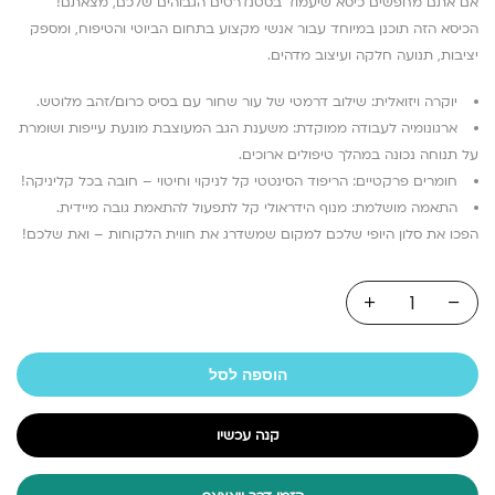
אם אתם מחפשים כיסא שיעמוד בסטנדרטים הגבוהים שלכם, מצאתם!
הכיסא הזה תוכנן במיוחד עבור אנשי מקצוע בתחום הביוטי והטיפוח, ומספק
יציבות, תנועה חלקה ועיצוב מדהים.
יוקרה ויזואלית: שילוב דרמטי של עור שחור עם בסיס כרום/זהב מלוטש.
ארגונומיה לעבודה ממוקדת: משענת הגב המעוצבת מונעת עייפות ושומרת
על תנוחה נכונה במהלך טיפולים ארוכים.
חומרים פרקטיים: הריפוד הסינטטי קל לניקוי וחיטוי – חובה בכל קליניקה!
התאמה מושלמת: מנוף הידראולי קל לתפעול להתאמת גובה מיידית.
הפכו את סלון היופי שלכם למקום שמשדרג את חווית הלקוחות – ואת שלכם!
הוספה לסל
קנה עכשיו