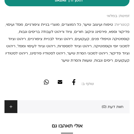
הזמן דרך וואצאפ
זמינות:
במלאי
קטגוריות:
טיפוח ועיצוב שיער
,
כל המוצרים
,
מוצרי בניית ציפורניים
,
מסז' ועיסוי
,
פדיקור וספא
,
פירסינג וניקוב חורים
,
ציוד וריהוט לעבודה בריסים וגבות
,
קוסמטיקה וטיפולי פנים
,
קעקועים
,
ריהוט וציוד לבניית ציפורניים
,
ריהוט וציוד
למכוני יופי וקוסמטיקה
,
ריהוט וציוד למספרות
,
ריהוט וציוד לעיסוי ומסז'
,
ריהוט
וציוד פדיקור
,
ריהוט למכוני הסרת שיער
,
ריהוט לסטודיו פירסינג
,
ריהוט לסטודיו
קעקועים
,
ריסים וגבות
,
שעוות והסרת שיער
שתף ב:
חוות דעת (0)
אולי תאהבו גם