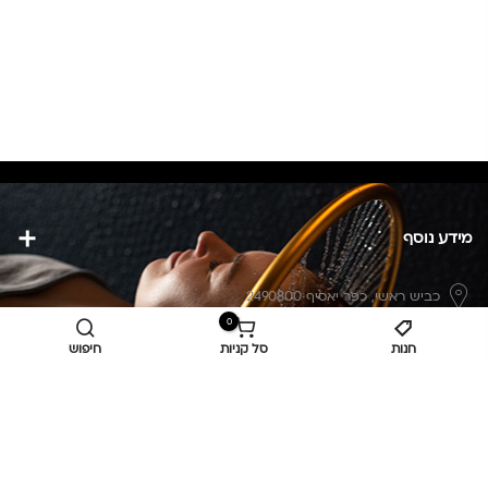
מידע נוסף
כביש ראשי,
כפר יאסיף 2490800
0
מעליא 2514000
חנות
סל קניות
חיפוש
osee.beauty.shop@gmail.com
058-7014084
,
052-6607090