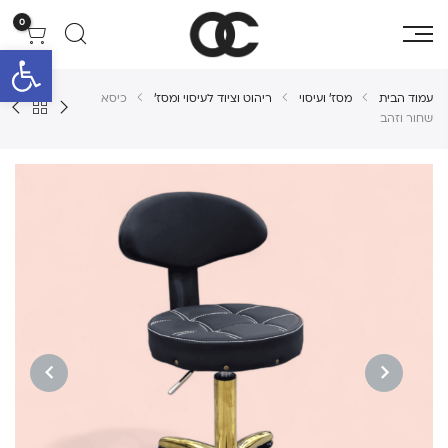
0
פתח סרגל 
עמוד הבית
מסז' ועיסוי
ריהוט וציוד לעיסוי ומסז'
כיסא
שחור וזהב
NEXT
PREVIOUS