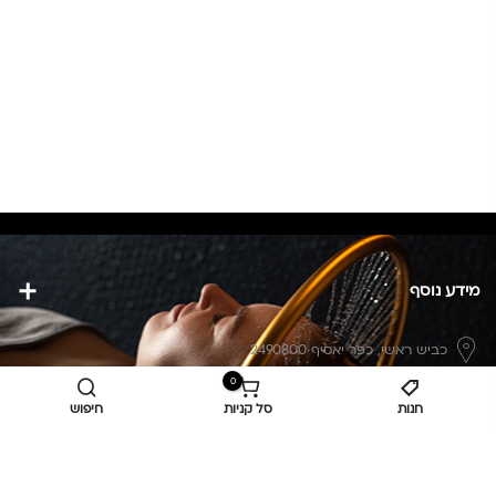
מידע נוסף
כביש ראשי,
כפר יאסיף 2490800
0
מעליא 2514000
חנות
סל קניות
חיפוש
osee.beauty.shop@gmail.com
058-7014084
,
052-6607090