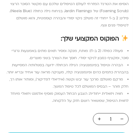
הוסיפו את הטרנד המזרחי לעולם הטיפולים שלכם עם מקשר הסוכר הרצוי
(Foaming Scrub) של Jardin Flamingo בניחוח נילה כחולה (Neela Blue).
פילינג 2 ב-1 ייחודי זה משלב ניקוי יסודי והבהרה קוסמטית, והוא מושלם
לטיפולי פנים וגוף.
הפוקוס המקצועי שלך:
פעולה כפולה (2 ב-1): מותח, מנקה ומסיר תאים מתים באמצעות גרגרי
סוכר, ומקציף כסבון לניקוי יסודי. חוסך את הצורך בשני מוצרים.
הבהרה וטיפול בפיגמנטציה: הנילה הכחולה ידועה בסגולותיה המסייעות
בהבהרת כתמים כהים ופיגמנטציה קלה, מעניקה מראה עור אחיד ובריא יותר.
מרקם מושלם: מרכך עור יבש וקשה (אידיאלי לפדיקור), ומותיר אותו רך,
חלק וזוהר – הבסיס המושלם לכל טיפול המשך.
חוויה ויזואלית ייחודית: הצבע הכחול העמוק מוסיף אלמנט ויזואלי מיוחד
לחווית הטיפול, שמשאיר רושם חזק על הלקוחה.