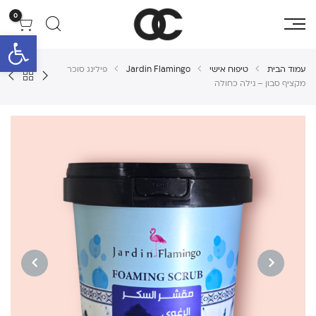
0
פתח סרגל 
עמוד הבית
טיפוח אישי
Jardin Flamingo
פילינג סוכר
מקציף סבון – נילה כחולה
NEXT
PREVIOUS