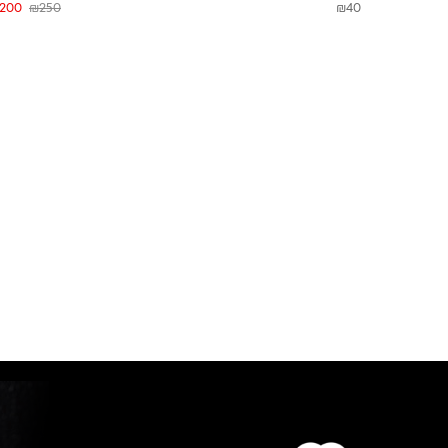
200
₪
250
₪
40