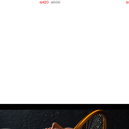
₪
420
₪
500
₪