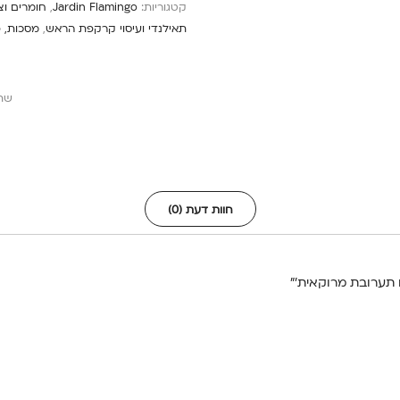
קטגוריות:
Jardin Flamingo
,
חומרים וצ
תאילנדי ועיסוי קרקפת הראש
,
מסכות, פ
שת
חוות דעת (0)
 תערובת מרוקאית’”