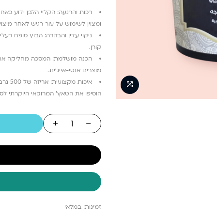
רכות והרגעה: הקליי הלבן ידוע כאחד
ומצוין לשימוש על עור רגיש לאחר מיצוי.
ניקוי עדין והבהרה: הבוץ סופח רעלי
קורן.
הכנה מושלמת: המסכה מחליקה את מ
מוצרים אנטי-אייג’ינג.
איכות מקצועית: אריזה של 500 גרם לשימוש יומיומי חסכוני ואפקטיבי בקליניקה.
הוסיפו את הטאץ’ המרוקאי היוקרתי לסיו
זמינות:
במלאי