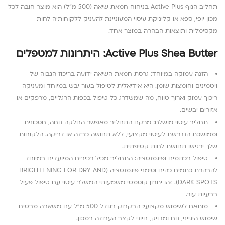
תחליב הגוף Active Plus בניחוח חמאת שיאה (500 מ”ל) הוא מוצר חובה לכל
מכון יופי, ספא או קליניקת עיסוי המעוניינת להעניק ללקוחותיה לחות
מקסימלית ותוצאות הבהרה במוצר אחד.
Active Plus Shea Butter: היתרונות למטפלים
הזנה עמוקה במיוחד: גרסת חמאת השיאה ידועה בריכוז הגבוה של
ויטמינים וחומצות שומן. היא אידיאלית לטיפול בעור יבש במיוחד ומעניקה
ריכוך עמוק וארוך טווח, מה שמשדרג כל טיפול בכפות הרגליים, מרפקים או
אזורים יבשים.
תחליב עיסוי מושלם: מרקם התחליב מאפשר החלקה נוחה, חסכונית
וממושכת הנדרשת לעיסוי מקצועי, ללא תחושה כבדה או דביקה. הלקוחות
שלך ירגישו תחושת לחות קטיפתית.
טיפול בכתמים ופיגמנטציה: התחליב מכיל רכיבים המיועדים במיוחד
להבהרת כתמים כהים וסימני פיגמנטציה (BRIGHTENING FOR DRY AND
DARK SPOTS). זהו יתרון קוסמטי משמעותי המשלב עיסוי עם טיפול פעיל
בבעיות עור.
מותאם לשימוש מקצועי: הבקבוק בגודל 500 מ”ל עם משאבה מבטיח
שימוש היגייני, נוח ומדויק, חיוני לקצב העבודה במכון.