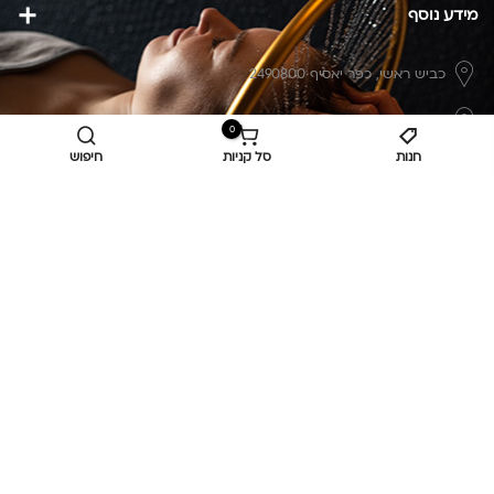
מידע נוסף
כביש ראשי,
כפר יאסיף 2490800
מעליא 2514000
0
חנות
סל קניות
חיפוש
osee.beauty.shop@gmail.com
058-7014084
,
052-6607090
Privacy Policy
© כל הזכויות שמורות
אוסי ביוטי
OC