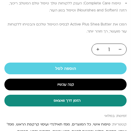
טיפוח Complete Care: הענק ללקוחות שלך טיפול שלם המשלב ריכוך,
הזנה (Nourishes and Soften) וטיפול בגוון העור.
הפכו את Active Plus Shea Butter לבסיס הטיפול שלכם והבטיחו ללקוחות
עור מועשר, רך וזוהר יותר.
הוספה לסל
קנה עכשיו
הזמן דרך וואצאפ
זמינות:
במלאי
קטגוריות:
טיפוח אישי
,
כל המוצרים
,
מסז תאילנדי ועיסוי קרקפת הראש
,
מסז'