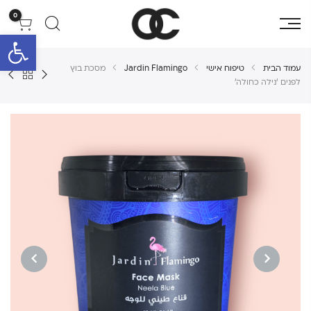
0
פתח סרגל 
עמוד הבית
טיפוח אישי
Jardin Flamingo
מסכת בוץ
לפנים ‘נילה כחולה’
NEXT
PREVIOUS