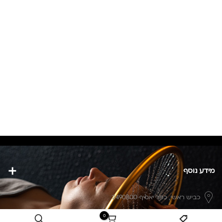
מידע נוסף
כביש ראשי,
כפר יאסיף 2490800
0
מעליא 2514000