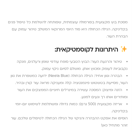
מסכת בוץ מקצועית בפורמולה עוצמתית, שפותחה להשלמת כל טיפול פנים
בקליניקה. הנילה הכחולה היא סוד היופי המרוקאי המשלב טיהור עמוק עם
הבהרת העור.
היתרונות לקוסמטיקאית:
טיהור והרגעת העור: הבוץ הטבעי סופח עודפי שומן ורעלנים, מנקה
נקבוביות לעומק ומכווץ אותן. מושלם לסיום ניקוי עמוק.
הבהרה וגוון אחיד: הנילה הכחולה (Neela Blue) ידועה כמשפרת את גוון
העור, מסייעת בטשטוש פיגמנטציה קלה ומעניקה מראה עור קורן ובהיר.
הזנה ומיצוק: המסכה עשירה במינרלים חיוניים הממצקים את העור
ומותירים אותו רך ונעים למגע.
אריזה מקצועית (500 גרם): כמות גדולה ומשתלמת לשימוש יום-יומי
בקליניקה.
הוסיפו את אפקט ההבהרה והניקוי של הנילה הכחולה לטיפולים שלכם. עור
זוהר מתחיל כאן!