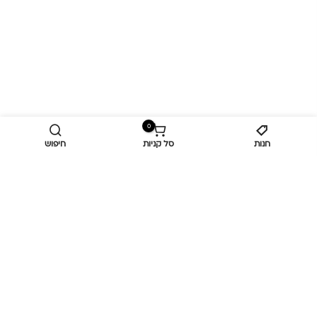
0
חנות
סל קניות
חיפוש
מידע נוסף
כביש ראשי,
כפר יאסיף 2490800