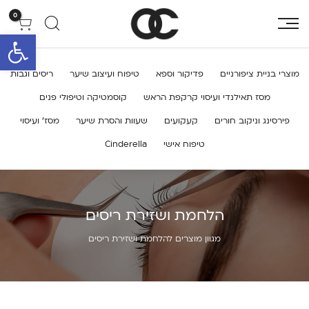
0
פתח סרגל 
מוצרי בניית ציפורניים
פדיקור וספא
טיפוח ועיצוב שיער
ריסים וגבות
מסז תאילנדי ועיסוי קרקפת הראש
קוסמטיקה וטיפולי פנים
פירסינג וניקוב חורים
קעקועים
שעוות והסרת שיער
מסז’ ועיסוי
טיפוח אישי
Cinderella
הלחמת ושזירת ריסים
מגוון מוצרים להלחמת ושזירת ריסים