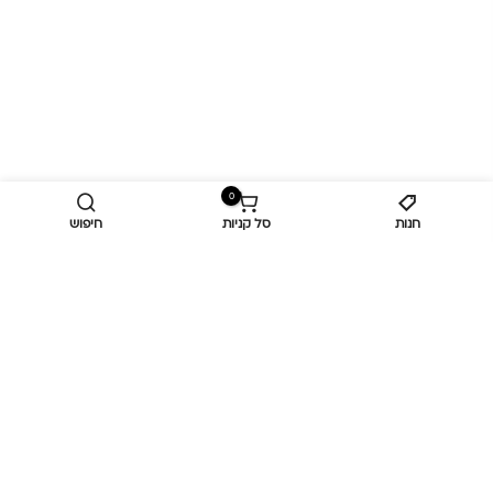
0
חנות
סל קניות
חיפוש
מידע נוסף
כביש ראשי,
כפר יאסיף 2490800