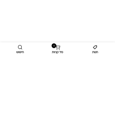
0
חנות
סל קניות
חיפוש
מידע נוסף
כביש ראשי,
כפר יאסיף 2490800