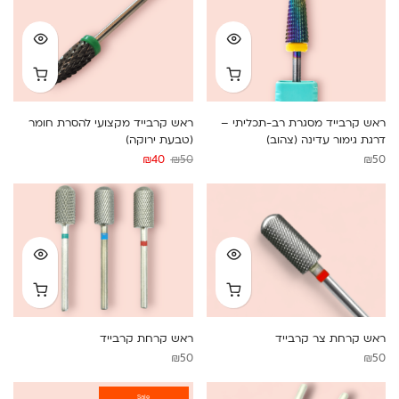
ראש קרבייד מסגרת רב-תכליתי –
ראש קרבייד מקצועי להסרת חומר
דרגת גימור עדינה (צהוב)
(טבעת ירוקה)
המחיר
המחיר
₪
40
₪
50
₪
50
המקורי
הנוכחי
היה:
הוא:
₪40.
₪50.
ראש קרחת צר קרבייד
ראש קרחת קרבייד
₪
50
₪
50
Sale