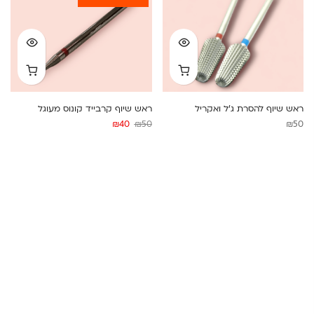
ראש שיוף להסרת ג’ל ואקריל
ראש שיוף קרבייד קונוס מעוגל
המחיר
המחיר
₪
40
₪
50
₪
50
המקורי
הנוכחי
היה:
הוא:
₪40.
₪50.