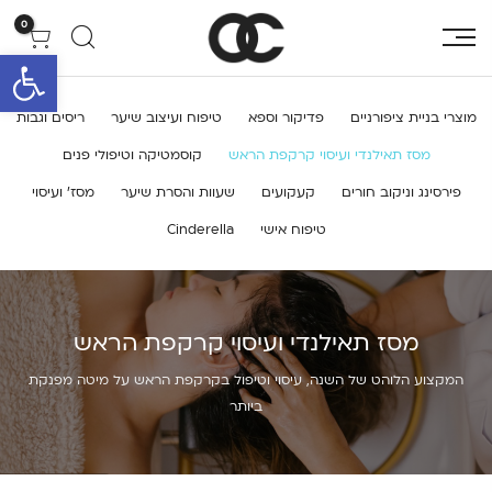
0
פתח סרגל 
מוצרי בניית ציפורניים
פדיקור וספא
טיפוח ועיצוב שיער
ריסים וגבות
מסז תאילנדי ועיסוי קרקפת הראש
קוסמטיקה וטיפולי פנים
פירסינג וניקוב חורים
קעקועים
שעוות והסרת שיער
מסז’ ועיסוי
טיפוח אישי
Cinderella
מסז תאילנדי ועיסוי קרקפת הראש
המקצוע הלוהט של השנה, עיסוי וטיפול בקרקפת הראש על מיטה מפנקת
ביותר