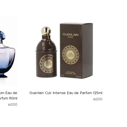
fum Eau de
Guerlain Cuir Intense Eau de Parfum 125ml
rfum 90ml
₪
200
₪
200