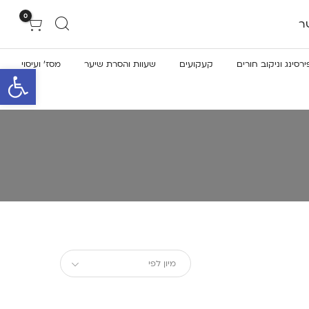
0
ר
ירסינג וניקוב חורים
קעקועים
שעוות והסרת שיער
מסז’ ועיסוי
פתח סרגל 
מיון לפי