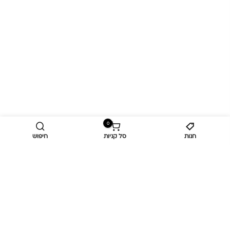
0
חנות
סל קניות
חיפוש
מידע נוסף
כביש ראשי,
כפר יאסיף 2490800