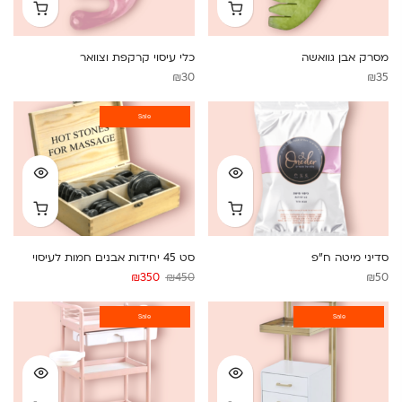
מסרק אבן גוואשה
כלי עיסוי קרקפת וצוואר
₪
30
₪
35
Sale
סדיני מיטה ח”פ
סט 45 יחידות אבנים חמות לעיסוי
המחיר
המחיר
₪
350
₪
450
₪
50
המקורי
הנוכחי
Sale
היה:
Sale
הוא:
₪350.
₪450.