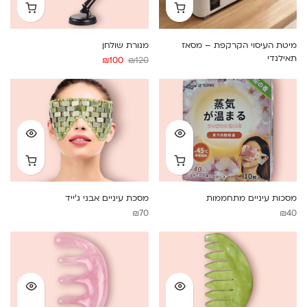
מיטת העיסוי הקרקפת – מסאז
מנורת שולחן
תאילנדי
המחיר
המחיר
₪
100
₪
120
המקורי
הנוכחי
היה:
הוא:
₪100.
₪120.
מסכות עיניים מתחממות
מסכת עיניים אבני ג’ייד
₪
70
₪
40