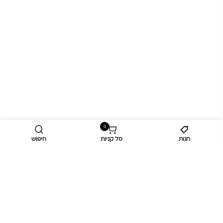
0
חנות
סל קניות
חיפוש
מידע נוסף
כביש ראשי,
כפר יאסיף 2490800